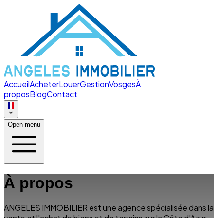
Accueil
Acheter
Louer
Gestion
Vosges
À
propos
Blog
Contact
Open menu
À propos
ANGELES IMMOBILIER est une agence spécialisée dans la
vente et l'achat de biens et de terrains sur la Côte d’Azur.