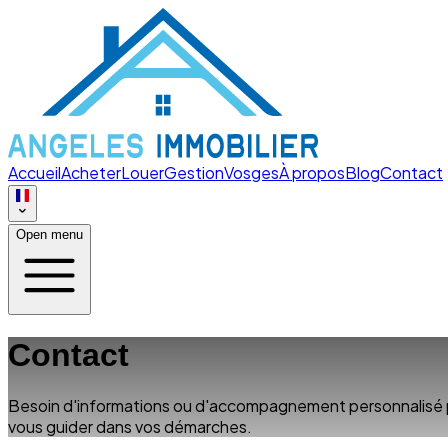
Accueil
Acheter
Louer
Gestion
Vosges
À propos
Blog
Contact
Open menu
Contact
Besoin d'informations ou d'accompagnement personnalisé pou
vous guider dans vos démarches.