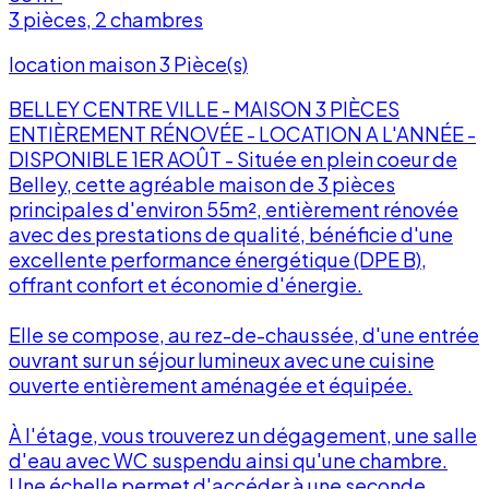
3 pièces, 2 chambres
location maison 3 Pièce(s)
BELLEY CENTRE VILLE - MAISON 3 PIÈCES
ENTIÈREMENT RÉNOVÉE - LOCATION A L'ANNÉE -
DISPONIBLE 1ER AOÛT - Située en plein coeur de
Belley, cette agréable maison de 3 pièces
principales d'environ 55m², entièrement rénovée
avec des prestations de qualité, bénéficie d'une
excellente performance énergétique (DPE B),
offrant confort et économie d'énergie.
Elle se compose, au rez-de-chaussée, d'une entrée
f
ouvrant sur un séjour lumineux avec une cuisine
ouverte entièrement aménagée et équipée.
À l'étage, vous trouverez un dégagement, une salle
d'eau avec WC suspendu ainsi qu'une chambre.
Une échelle permet d'accéder à une seconde