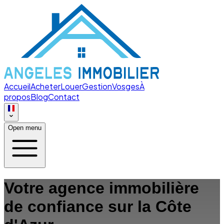
Accueil
Acheter
Louer
Gestion
Vosges
À
propos
Blog
Contact
Open menu
Votre agence immobilière
de confiance sur la Côte