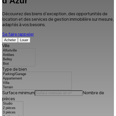
d'Azur
Découvrez des biens d’exception, des opportunités de
location et des services de gestion immobilière sur mesure,
adaptés à vos besoins.
Se faire rappeler
Acheter
Louer
Ville
Type de bien
Surface minimum
Nombre de
pièces