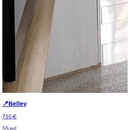
📍
Belley
755
€
55 m²