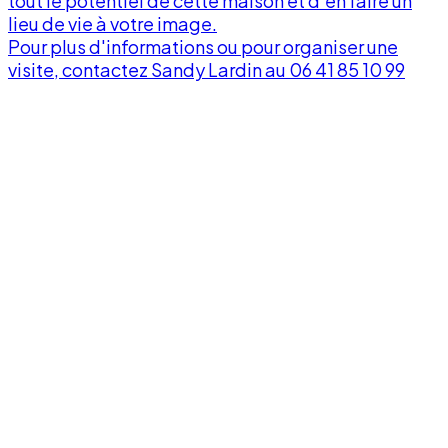
tout le potentiel de cette maison et d'en faire un
lieu de vie à votre image.
v
Pour plus d'informations ou pour organiser une
visite, contactez Sandy Lardin au 06 41 85 10 99
À
p