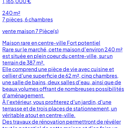
1,165,000
€
240 m²
7 pièces, 6 chambres
vente maison 7 Pièce(s)
Maison rare en centre-ville Fort potentiel
Rare sur le marché, cette maison d'environ 240 m²
est située en plein coeur du centre-ville, sur un
terrain de 387 m².
Elle comprend une pièce de vie avec cuisine et
cellier d'une superficie de 62 m², cinq chambres,
une salle de bains, deux salles d'eau, ainsi que de
r
beaux volumes offrant de nombreuses possibilités
d'aménagement.
À l'extérieur, vous profiterez d'un jardin, d'une
terrasse et de trois places de stationnement, un
véritable atout en centre-ville.
Des travaux de rénovation permettront de révéler