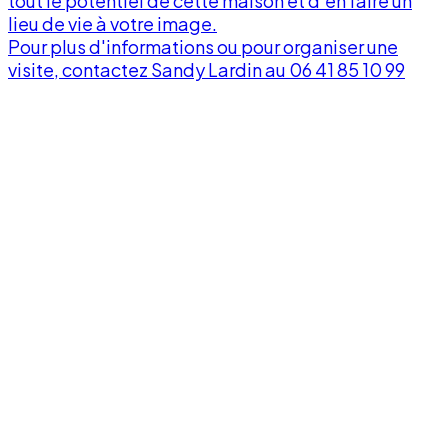
tout le potentiel de cette maison et d'en faire un
lieu de vie à votre image.
v
Pour plus d'informations ou pour organiser une
visite, contactez Sandy Lardin au 06 41 85 10 99
À
p