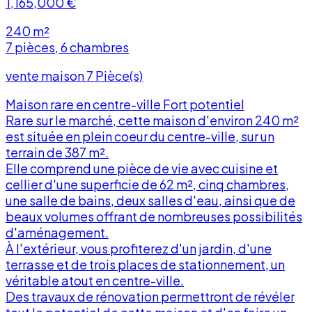
1,165,000
€
240 m²
7 pièces, 6 chambres
vente maison 7 Pièce(s)
Maison rare en centre-ville Fort potentiel
Rare sur le marché, cette maison d'environ 240 m²
est située en plein coeur du centre-ville, sur un
terrain de 387 m².
Elle comprend une pièce de vie avec cuisine et
cellier d'une superficie de 62 m², cinq chambres,
une salle de bains, deux salles d'eau, ainsi que de
r
beaux volumes offrant de nombreuses possibilités
d'aménagement.
À l'extérieur, vous profiterez d'un jardin, d'une
terrasse et de trois places de stationnement, un
véritable atout en centre-ville.
Des travaux de rénovation permettront de révéler