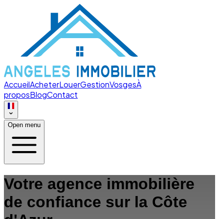
Accueil
Acheter
Louer
Gestion
Vosges
À
propos
Blog
Contact
Open menu
Votre agence immobilière
de confiance sur la Côte