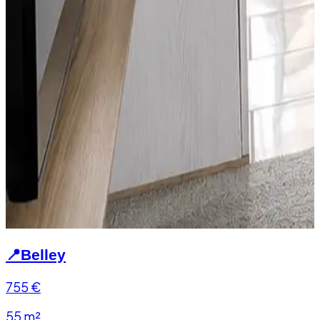
📍
Belley
755
€
55 m²