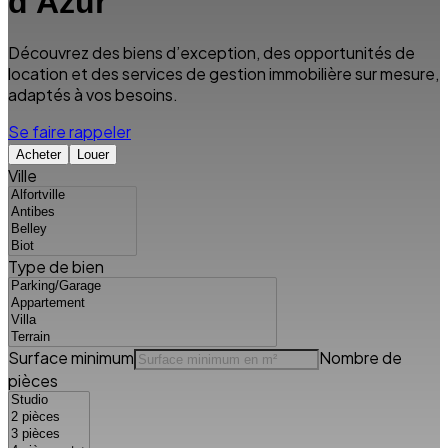
d'Azur
Découvrez des biens d’exception, des opportunités de
location et des services de gestion immobilière sur mesure,
adaptés à vos besoins.
Se faire rappeler
Acheter
Louer
Ville
Type de bien
Surface minimum
Nombre de
pièces