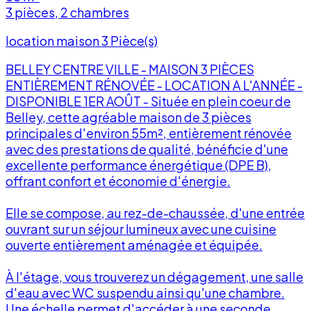
3 pièces, 2 chambres
location maison 3 Pièce(s)
BELLEY CENTRE VILLE - MAISON 3 PIÈCES
ENTIÈREMENT RÉNOVÉE - LOCATION A L'ANNÉE -
DISPONIBLE 1ER AOÛT - Située en plein coeur de
Belley, cette agréable maison de 3 pièces
principales d'environ 55m², entièrement rénovée
avec des prestations de qualité, bénéficie d'une
excellente performance énergétique (DPE B),
offrant confort et économie d'énergie.
Elle se compose, au rez-de-chaussée, d'une entrée
f
ouvrant sur un séjour lumineux avec une cuisine
ouverte entièrement aménagée et équipée.
À l'étage, vous trouverez un dégagement, une salle
d'eau avec WC suspendu ainsi qu'une chambre.
Une échelle permet d'accéder à une seconde