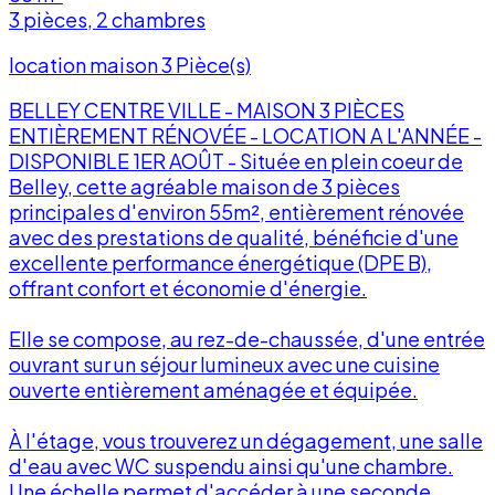
3 pièces, 2 chambres
location maison 3 Pièce(s)
BELLEY CENTRE VILLE - MAISON 3 PIÈCES
ENTIÈREMENT RÉNOVÉE - LOCATION A L'ANNÉE -
DISPONIBLE 1ER AOÛT - Située en plein coeur de
Belley, cette agréable maison de 3 pièces
principales d'environ 55m², entièrement rénovée
avec des prestations de qualité, bénéficie d'une
excellente performance énergétique (DPE B),
offrant confort et économie d'énergie.
Elle se compose, au rez-de-chaussée, d'une entrée
f
ouvrant sur un séjour lumineux avec une cuisine
ouverte entièrement aménagée et équipée.
À l'étage, vous trouverez un dégagement, une salle
d'eau avec WC suspendu ainsi qu'une chambre.
Une échelle permet d'accéder à une seconde