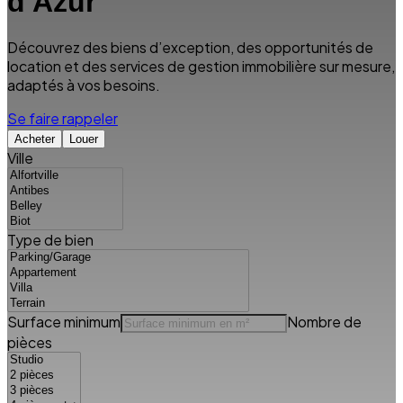
d'Azur
Découvrez des biens d’exception, des opportunités de
location et des services de gestion immobilière sur mesure,
adaptés à vos besoins.
Se faire rappeler
Acheter
Louer
Ville
Type de bien
Surface minimum
Nombre de
pièces