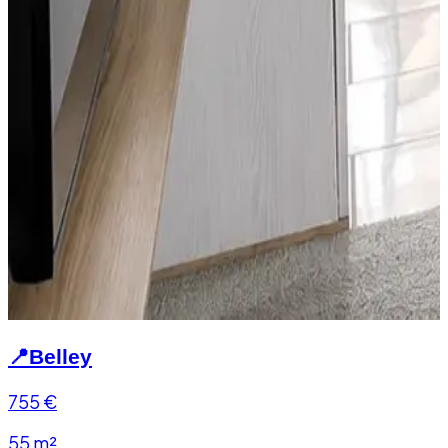
📍
Belley
755
€
55 m²