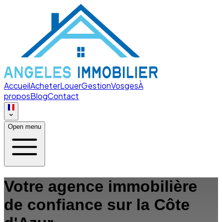
Accueil
Acheter
Louer
Gestion
Vosges
À
propos
Blog
Contact
Open menu
Votre agence immobilière
de confiance sur la Côte