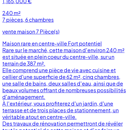
1,165,000
€
240 m²
7 pièces, 6 chambres
vente maison 7 Pièce(s)
Maison rare en centre-ville Fort potentiel
Rare sur le marché, cette maison d'environ 240 m²
est située en plein coeur du centre-ville, sur un
terrain de 387 m².
Elle comprend une pièce de vie avec cuisine et
cellier d'une superficie de 62 m², cinq chambres,
une salle de bains, deux salles d'eau, ainsi que de
r
beaux volumes offrant de nombreuses possibilités
d'aménagement.
À l'extérieur, vous profiterez d'un jardin, d'une
terrasse et de trois places de stationnement, un
véritable atout en centre-ville.
Des travaux de rénovation permettront de révéler