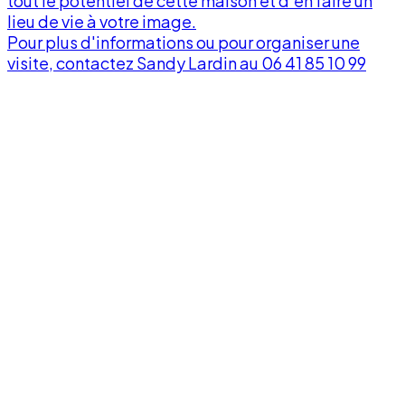
tout le potentiel de cette maison et d'en faire un
lieu de vie à votre image.
v
Pour plus d'informations ou pour organiser une
visite, contactez Sandy Lardin au 06 41 85 10 99
À
p