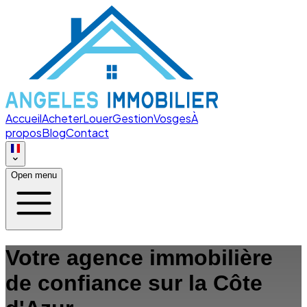
Accueil
Acheter
Louer
Gestion
Vosges
À
propos
Blog
Contact
Open menu
Votre agence immobilière
de confiance sur la Côte