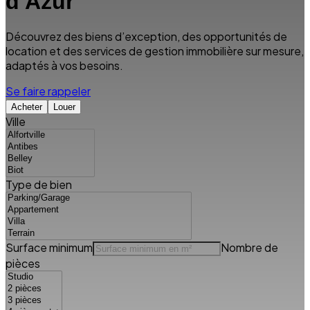
d'Azur
Découvrez des biens d’exception, des opportunités de
location et des services de gestion immobilière sur mesure,
adaptés à vos besoins.
Se faire rappeler
Acheter
Louer
Ville
Type de bien
Surface minimum
Nombre de
pièces