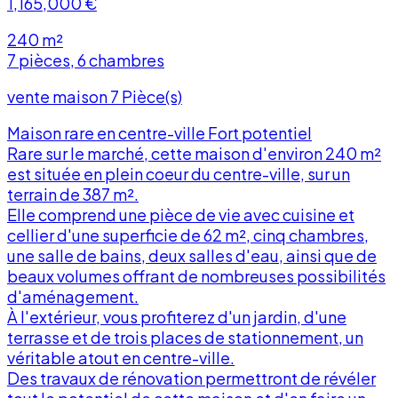
1,165,000
€
240 m²
7 pièces, 6 chambres
vente maison 7 Pièce(s)
Maison rare en centre-ville Fort potentiel
Rare sur le marché, cette maison d'environ 240 m²
est située en plein coeur du centre-ville, sur un
terrain de 387 m².
Elle comprend une pièce de vie avec cuisine et
cellier d'une superficie de 62 m², cinq chambres,
une salle de bains, deux salles d'eau, ainsi que de
r
beaux volumes offrant de nombreuses possibilités
d'aménagement.
À l'extérieur, vous profiterez d'un jardin, d'une
terrasse et de trois places de stationnement, un
véritable atout en centre-ville.
Des travaux de rénovation permettront de révéler