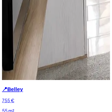
📍
Belley
755
€
55 m²