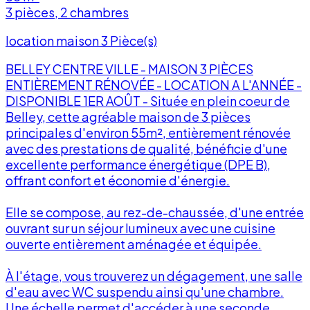
3 pièces, 2 chambres
location maison 3 Pièce(s)
BELLEY CENTRE VILLE - MAISON 3 PIÈCES
ENTIÈREMENT RÉNOVÉE - LOCATION A L'ANNÉE -
DISPONIBLE 1ER AOÛT - Située en plein coeur de
Belley, cette agréable maison de 3 pièces
principales d'environ 55m², entièrement rénovée
avec des prestations de qualité, bénéficie d'une
excellente performance énergétique (DPE B),
offrant confort et économie d'énergie.
Elle se compose, au rez-de-chaussée, d'une entrée
f
ouvrant sur un séjour lumineux avec une cuisine
ouverte entièrement aménagée et équipée.
À l'étage, vous trouverez un dégagement, une salle
d'eau avec WC suspendu ainsi qu'une chambre.
Une échelle permet d'accéder à une seconde