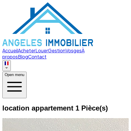
Accueil
Acheter
Louer
Gestion
Vosges
À
propos
Blog
Contact
Open menu
location appartement 1 Pièce(s)