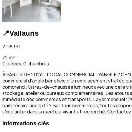
📍
Vallauris
2,083
€
72 m²
0 pièces, 0 chambres
À PARTIR DE 2026 - LOCAL COMMERCIAL D'ANGLE ? CENTRE-VI
commercial d'angle bénéficie d'un emplacement stratégique, 
comprend : Un rez-de-chaussée lumineux avec une belle vitr
stockage, atelier ou bureaux complémentaires. Les atouts sont
immédiate des commerces et transports. Loyer mensuel : 20
bail précaire accepté ? Bail tous commerces, toutes proposi
s'implanter dans un secteur vivant et recherché. Contactez
Informations clés