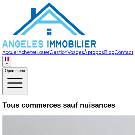
Accueil
Acheter
Louer
Gestion
Vosges
À propos
Blog
Contact
Open menu
Tous commerces sauf nuisances