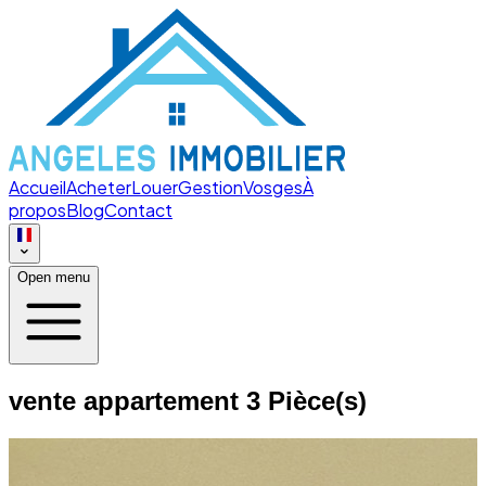
Accueil
Acheter
Louer
Gestion
Vosges
À
propos
Blog
Contact
Open menu
vente appartement 3 Pièce(s)