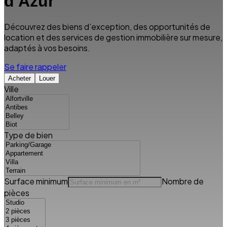
d'Azur
Découvrez des biens d’exception, des opportunités de
location et des services de gestion immobilière sur mesure,
adaptés à vos besoins.
Se faire rappeler
Acheter
Louer
Ville
Type de bien
Surface minimum
Nombre de
pièces