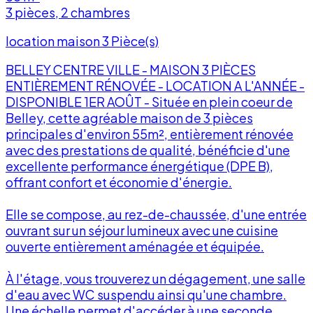
3 pièces, 2 chambres
location maison 3 Pièce(s)
BELLEY CENTRE VILLE - MAISON 3 PIÈCES
ENTIÈREMENT RÉNOVÉE - LOCATION A L'ANNÉE -
DISPONIBLE 1ER AOÛT - Située en plein coeur de
Belley, cette agréable maison de 3 pièces
principales d'environ 55m², entièrement rénovée
avec des prestations de qualité, bénéficie d'une
excellente performance énergétique (DPE B),
offrant confort et économie d'énergie.
Elle se compose, au rez-de-chaussée, d'une entrée
f
ouvrant sur un séjour lumineux avec une cuisine
ouverte entièrement aménagée et équipée.
À l'étage, vous trouverez un dégagement, une salle
d'eau avec WC suspendu ainsi qu'une chambre.
Une échelle permet d'accéder à une seconde