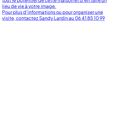
tout le potentiel de cette maison et d'en faire un
lieu de vie à votre image.
v
Pour plus d'informations ou pour organiser une
visite, contactez Sandy Lardin au 06 41 85 10 99
À
p