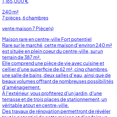
1,165,000
€
240 m²
7 pièces, 6 chambres
vente maison 7 Pièce(s)
Maison rare en centre-ville Fort potentiel
Rare sur le marché, cette maison d'environ 240 m²
est située en plein coeur du centre-ville, sur un
terrain de 387 m².
Elle comprend une pièce de vie avec cuisine et
cellier d'une superficie de 62 m², cinq chambres,
une salle de bains, deux salles d'eau, ainsi que de
r
beaux volumes offrant de nombreuses possibilités
d'aménagement.
À l'extérieur, vous profiterez d'un jardin, d'une
terrasse et de trois places de stationnement, un
véritable atout en centre-ville.
Des travaux de rénovation permettront de révéler