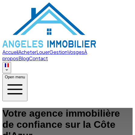
Accueil
Acheter
Louer
Gestion
Vosges
À
propos
Blog
Contact
Open menu
Votre agence immobilière
de confiance sur la Côte