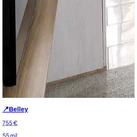
📍
Belley
755
€
55 m²